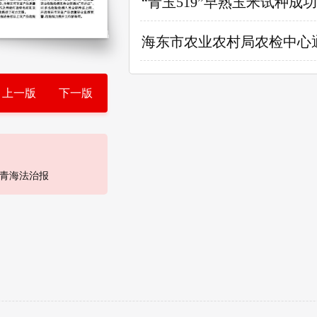
“青玉519”早熟玉米试种成功
海东市农业农村局农检中心通
上一版
下一版
青海法治报