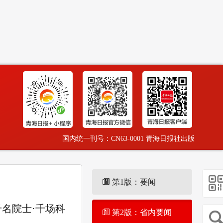
国内统一刊号：CN63-0001 青海日报社出版
第1版：要闻
千名院士·千场科
第2版：省内要闻